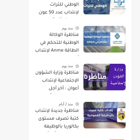
الوطني للتراث
لإنتداب عدد 50 عون
حراسة : آخر أجل
منذ يوم
للتسجيل 21 أوت
مناظرة الوكالة
2026
الوطنية للتحكم في
الطاقة Anme لإنتداب
أعوان في اختصاصات
منذ يوم
مختلفة
مناظرة وزارة الشؤون
الإجتماعية لإنتداب
أعوان : أخر أجل
للتسجيل 07 أوت
منذ 2 أيام
2026
مناظرة جديدة لإنتداب
كتبة تصرف مستوى
بكالوريا بالوظيفة
العمومية : آخر أجل 01