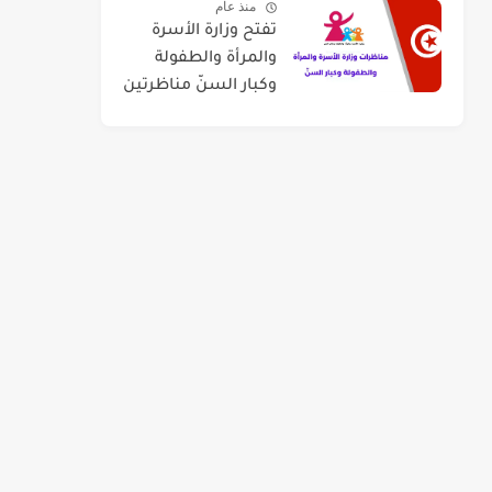
منذ عام
سبتمبر 2026
تفتح وزارة الأسرة
والمرأة والطفولة
وكبار السنّ مناظرتين
لإنتداب عدد 50
منشطي رياض
الأطفال وعدد 120
أستاذ للشباب
والطفولة