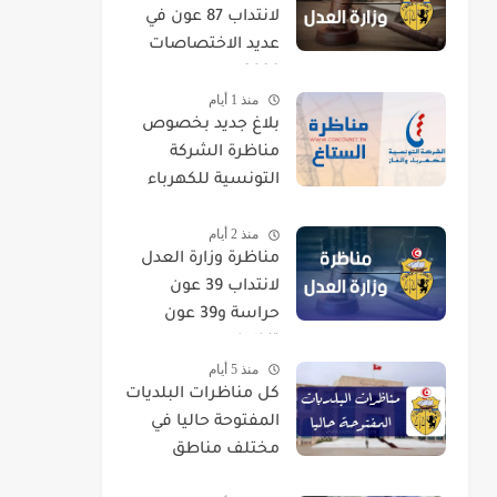
لانتداب 87 عون في
عديد الاختصاصات
2026
منذ 1 أيام
بلاغ جديد بخصوص
مناظرة الشركة
التونسية للكهرباء
والغاز STEG لإنتداب
منذ 2 أيام
إطارات
مناظرة وزارة العدل
لانتداب 39 عون
حراسة و39 عون
تنظيف
منذ 5 أيام
كل مناظرات البلديات
المفتوحة حاليا في
مختلف مناطق
الجمهورية