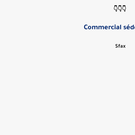
👇👇👇
Commercial séd
Sfax