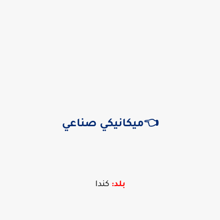
👈ميكانيكي صناعي
بلد:
كندا