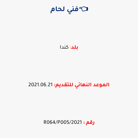
👈فني لحام
بلد
:
كندا
الموعد النهائي للتقديم:
2021.06.21
رقم :
2021/R064/P005