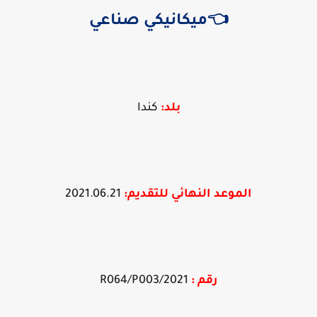
👈ميكانيكي صناعي
بلد:
كندا
الموعد النهائي
للتقديم
:
2021.06.21
رقم :
2021/R064/P003