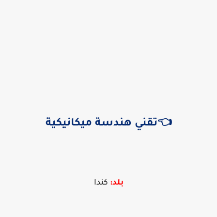
👈تقني هندسة ميكانيكية
بلد:
كندا