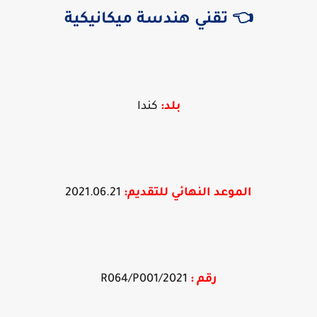
👈 تقني هندسة ميكانيكية
بلد:
كندا
الموعد النهائي
للتقديم
:
2021.06.21
رقم :
2021/R064/P001