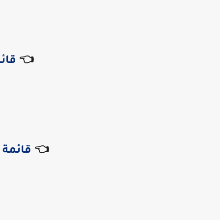
👈
قائ
👈
قائمة 