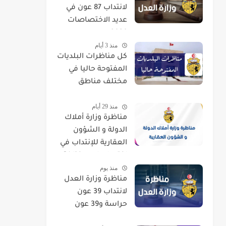
لانتداب 87 عون في
عديد الاختصاصات
2026
منذ 3 أيام
كل مناظرات البلديات
المفتوحة حاليا في
مختلف مناطق
الجمهورية
منذ 29 أيام
مناظرة وزارة أملاك
الدولة و الشؤون
العقارية للإنتداب في
اختصاصات مختلفة
منذ يوم
مناظرة وزارة العدل
لانتداب 39 عون
حراسة و39 عون
تنظيف