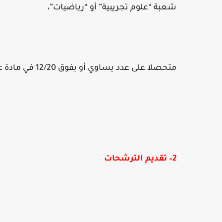
شعبة “علوم تجريبية” أو “رياضيات”،
متحصلا على عدد يساوي أو يفوق 12/20 في مادة علوم الحياة والأرض في إمتحان البكالوريا.
2
– تقديم الترشحات