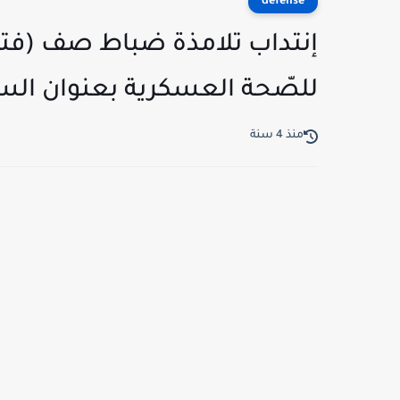
defense
إنتداب تلامذة ضباط صف (فتيان
للصّحة العسكرية بعنوان السنة الدر
منذ 4 سنة