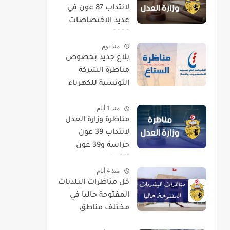
لانتداب 87 عون في
عديد الاختصاصات
2026
منذ يوم
بلاغ جديد بخصوص
مناظرة الشركة
التونسية للكهرباء
والغاز STEG لإنتداب
منذ 1 أيام
إطارات
مناظرة وزارة العدل
لانتداب 39 عون
حراسة و39 عون
تنظيف
منذ 4 أيام
كل مناظرات البلديات
المفتوحة حاليا في
مختلف مناطق
الجمهورية