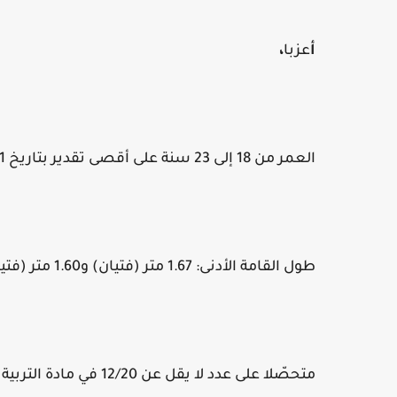
أ
عزبا
،
العمر من 18 إلى 23 سنة على أقصى تقدير بتاريخ 31 ديسمبر 2021
طول القامة الأدنى: 1.67 متر (فتيان) و1.60 متر (فتيات)،
متحصّلا على عدد لا يقل عن 12/20 في مادة التربية البدنية في امتحان البكالوريا،