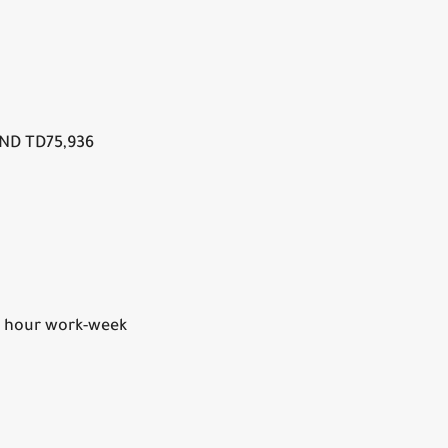
TND TD75,936
0 hour work-week