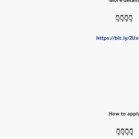
More detail
👇👇👇👇
https://bit.ly/2U
How to appl
👇👇👇👇