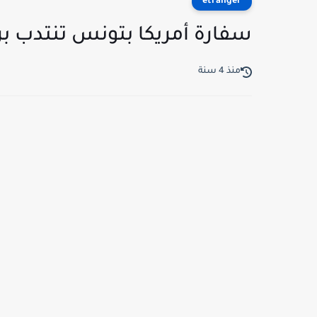
etranger
سفارة أمريكا بتونس تنتدب براتب سنوي يت
منذ 4 سنة