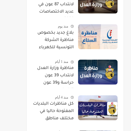
لانتداب 87 عون في
عديد الاختصاصات
2026
منذ يوم
بلاغ جديد بخصوص
مناظرة الشركة
التونسية للكهرباء
والغاز STEG لإنتداب
منذ 1 أيام
إطارات
مناظرة وزارة العدل
لانتداب 39 عون
حراسة و39 عون
تنظيف
منذ 4 أيام
كل مناظرات البلديات
المفتوحة حاليا في
مختلف مناطق
الجمهورية