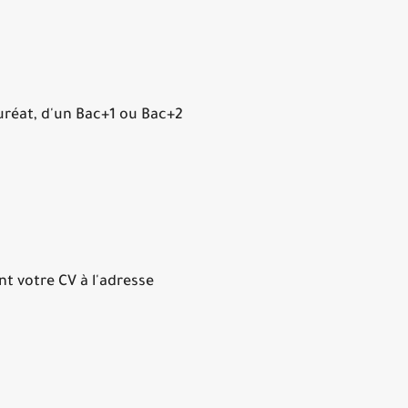
éat, d'un Bac+1 ou Bac+2 .
N'hésiter pas à postuler en envoyant votre CV à l'adresse