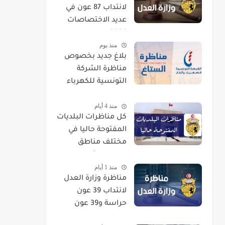
لانتداب 87 عون في
عديد الاختصاصات
2026
منذ يوم
بلاغ جديد بخصوص
مناظرة الشركة
التونسية للكهرباء
والغاز STEG لإنتداب
منذ 4 أيام
إطارات
كل مناظرات البلديات
المفتوحة حاليا في
مختلف مناطق
الجمهورية
منذ 1 أيام
مناظرة وزارة العدل
لانتداب 39 عون
حراسة و39 عون
تنظيف