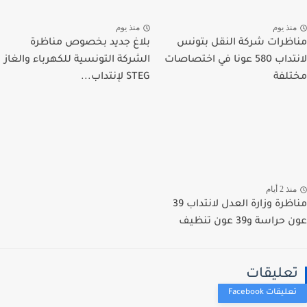
نذ يوم
منذ يوم
ظرات شركة النقل بتونس
بلاغ جديد بخصوص مناظرة
لانتداب 580 عونا في اختصاصات
الشركة التونسية للكهرباء والغاز
لفة
STEG لإنتداب...
ذ 2 أيام
مناظرة وزارة العدل لانتداب 39
راسة و39 عون تنظيف
عليقات