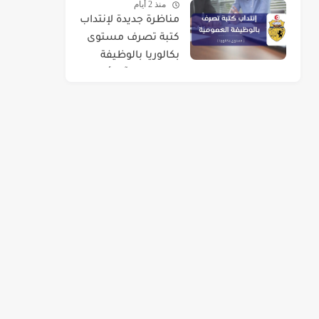
منذ 2 أيام
مختلفة
مناظرة جديدة لإنتداب
كتبة تصرف مستوى
بكالوريا بالوظيفة
العمومية : آخر أجل 01
سبتمبر 2026