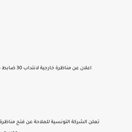
اعلان عن مناظرة خارجية لانتداب 30 ضابط موسمي متعاقد لصائفة 2022 بالشركة التونسيَة للملاحة