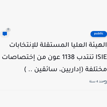
0
publi
هيئة العليا المستقلة للإنتخابات
ISIE تنتدب 1138 عون من إختصاصات
تلفة (إداريين، سائقين .. )
ذ 4 سنة