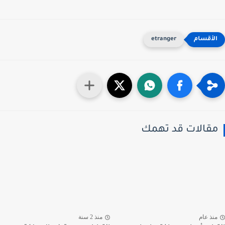
etranger
قالات قد تهمك
نذ عام
منذ 2 سنة