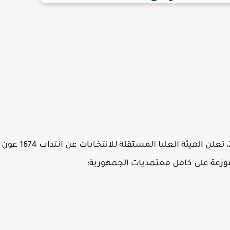
في إطار تنظيم الانتخابات التشريعية لسنة 2022، تعلن الهيئة العليا المستقلة للانتخابات عن انتداب 1674 عون
 موزعة على كامل معتمديات الجمهورية: