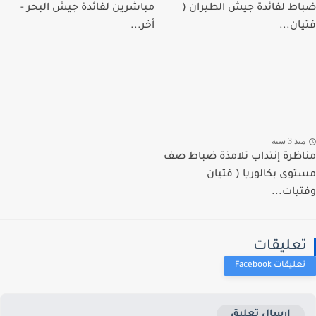
ط لفائدة جيش الطيران (
مباشرين لفائدة جيش البحر -
ان...
أخر...
ذ 3 سنة
ظرة إنتداب تلامذة ضباط صف
وى بكالوريا ( فتيان
يات...
عليقات
إرسال تعليق