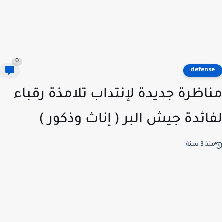
0
defens
اظرة جديدة لإنتداب تلامذة رقباء
ائدة جيش البر ( إناث وذكور )
ذ 3 سنة