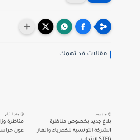
مقالات قد تهمك
منذ يوم
منذ 1 أيام
بلاغ جديد بخصوص مناظرة
الشركة التونسية للكهرباء والغاز
عون حراسة و39 عون 
STEG لإنتداب...