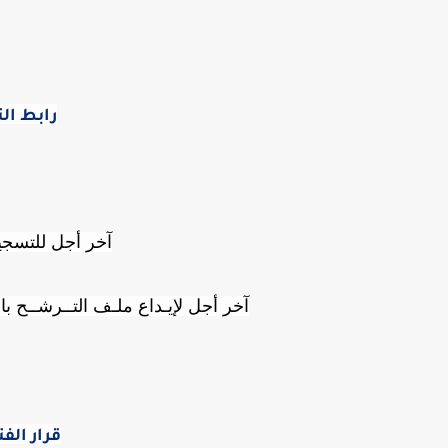
رابط ال
آخر أجل للتسجيل عن بعد
آخر أجل لإيـداع ملـف التــرشــح بالمنـدوبيـة
قرار الف