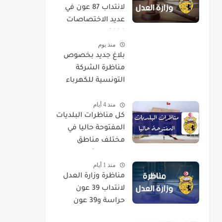
لانتداب 87 عون في
عديد الاختصاصات
2026
منذ يوم
بلاغ جديد بخصوص
مناظرة الشركة
التونسية للكهرباء
والغاز STEG لإنتداب
منذ 4 أيام
إطارات
كل مناظرات البلديات
المفتوحة حاليا في
مختلف مناطق
الجمهورية
منذ 1 أيام
مناظرة وزارة العدل
لانتداب 39 عون
حراسة و39 عون
تنظيف