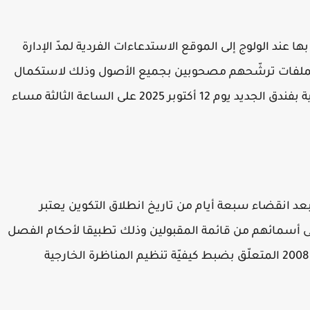
ند الولوج إلى الموقع الاستدعاءات الفردية لمدّ الإدارة
بملفات ترشّحهم مصحوبين بجميع الأصول وذلك لاستكمال
إجراءات القبول النهائي والالتحاق بالمدرسة الوطنية بفندق الجديد يوم 12 أكتوبر 2025 على الساعة الثالثة مساء
بعد انقضاء سبعة أيام من تاريخ انطلاق التكوين يعتبر
 أسمائهم من قائمة المقبولين وذلك تطبيقا لأحكام الفصل
18 من قرار السيد وزير المالية المؤرّخ في 14 أفريل 2008 المتعلّق بضبط كيفيّة تنظيم المناظرة الخارجية