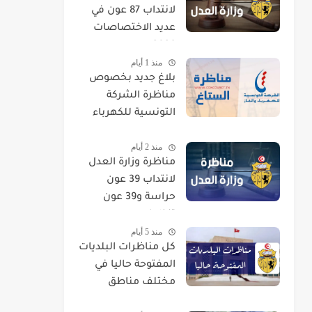
لانتداب 87 عون في
عديد الاختصاصات
2026
منذ 1 أيام
بلاغ جديد بخصوص
مناظرة الشركة
التونسية للكهرباء
والغاز STEG لإنتداب
منذ 2 أيام
إطارات
مناظرة وزارة العدل
لانتداب 39 عون
حراسة و39 عون
تنظيف
منذ 5 أيام
كل مناظرات البلديات
المفتوحة حاليا في
مختلف مناطق
الجمهورية