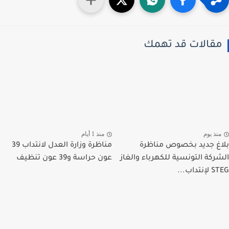
قالات قد تهمك
نذ يوم
منذ 1 أيام
غ جديد بخصوص مناظرة
مناظرة وزارة العدل لانتداب 39
ركة التونسية للكهرباء والغاز
عون حراسة و39 عون تنظيف
تداب...