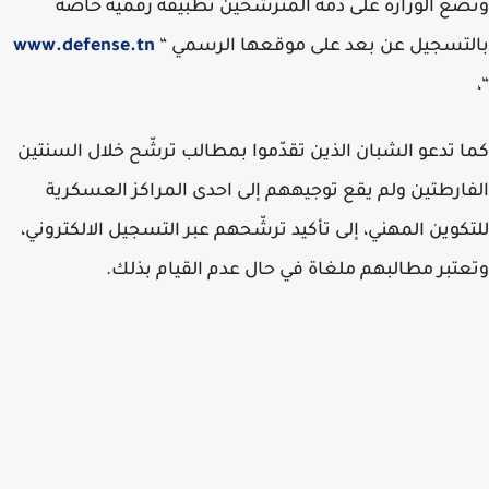
ع الوزارة على ذمّة المترشحين تطبيقة رقمية خاصة
تسجيل عن بعد على موقعها الرسمي “
www.defense.tn
 تدعو الشبان الذين تقدّموا بمطالب ترشّح خلال السنتين
ارطتين ولم يقع توجيههم إلى احدى المراكز العسكرية
كوين المهني، إلى تأكيد ترشّحهم عبر ا
لتسجيل الالكتروني،
تبر مطالبهم ملغاة في حال عدم القيام بذلك.