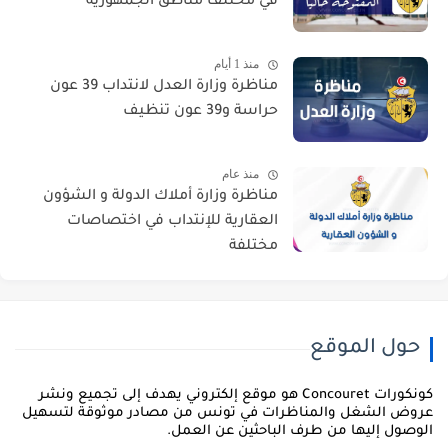
في مختلف مناطق الجمهورية
منذ 1 أيام
مناظرة وزارة العدل لانتداب 39 عون
حراسة و39 عون تنظيف
منذ عام
مناظرة وزارة أملاك الدولة و الشؤون
العقارية للإنتداب في اختصاصات
مختلفة
حول الموقع
كونكورات Concouret هو موقع إلكتروني يهدف إلى تجميع ونشر
روض الشغل والمناظرات في تونس من مصادر موثوقة لتسهيل
لوصول إليها من طرف الباحثين عن العمل.