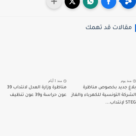
قالات قد تهمك
نذ يوم
منذ 1 أيام
غ جديد بخصوص مناظرة
مناظرة وزارة العدل لانتداب 39
ركة التونسية للكهرباء والغاز
عون حراسة و39 عون تنظيف
تداب...